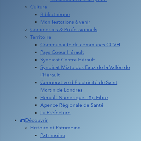
Culture
Bibliothèque
Manifestations à venir
Commerces & Professionnels
Territoire
Communauté de communes CCVH
Pays Coeur Hérault
Syndicat Centre Hérault
Syndicat Mixte des Eaux de la Vallée de
l'Hérault
Coopérative d'Électricité de Saint
Martin de Londres
Hérault Numérique - Xp Fibre
Agence Régionale de Santé
La Préfecture
Découvrir
Histoire et Patrimoine
Patrimoine