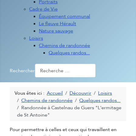
Portraits
Cadre de Vie
Équipement communal
Le fleuve Hérault
Nature sauvage
Loisirs
Chemins de randonnée
Quelques randos...
Rechercher
Vous êtes ici :
Accueil
Découvrir
Loisirs
Chemins de randonnée
Quelques randos...
Randonnée à Castelnau de Guers "L'ermitage
de St Antoine"
Pour permettre à celles et ceux qui travaillent en