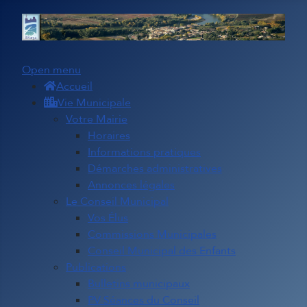
Open menu
Accueil
Vie Municipale
Votre Mairie
Horaires
Informations pratiques
Démarches administratives
Annonces légales
Le Conseil Municipal
Vos Élus
Commissions Municipales
Conseil Municipal des Enfants
Publications
Bulletins municipaux
PV Séances du Conseil