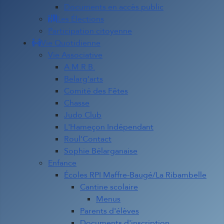
Documents en accès public
Les Élections
Participation citoyenne
Vie Quotidienne
Vie Associative
A.M.R.B.
Belarg'arts
Comité des Fêtes
Chasse
Judo Club
L'Hameçon Indépendant
Roul'Contact
Sophie Bélarganaise
Enfance
Écoles RPI Maffre-Baugé/La Ribambelle
Cantine scolaire
Menus
Parents d'élèves
Documents d'inscription