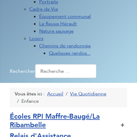
Portraits
Cadre de Vie
Équipement communal
Le fleuve Hérault
Nature sauvage
Loisirs
Chemins de randonnée
Quelques randos...
Rechercher
Vous êtes ici :
Accueil
Vie Quotidienne
Enfance
Écoles RPI Maffre-Baugé/La
Ribambelle
Relais d'Assistance