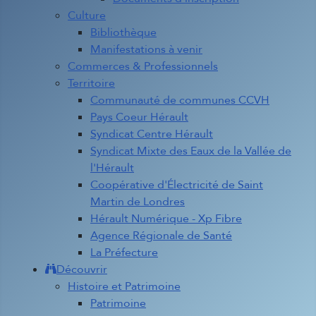
Culture
Bibliothèque
Manifestations à venir
Commerces & Professionnels
Territoire
Communauté de communes CCVH
Pays Coeur Hérault
Syndicat Centre Hérault
Syndicat Mixte des Eaux de la Vallée de
l'Hérault
Coopérative d'Électricité de Saint
Martin de Londres
Hérault Numérique - Xp Fibre
Agence Régionale de Santé
La Préfecture
Découvrir
Histoire et Patrimoine
Patrimoine