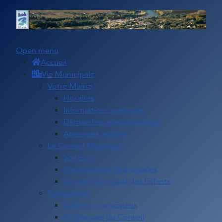
Open menu
Accueil
Vie Municipale
Votre Mairie
Horaires
Informations pratiques
Démarches administratives
Annonces légales
Le Conseil Municipal
Vos Élus
Commissions Municipales
Conseil Municipal des Enfants
Publications
Bulletins municipaux
PV Séances du Conseil