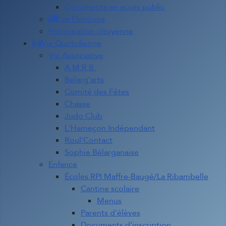
Documents en accès public
Les Élections
Participation citoyenne
Vie Quotidienne
Vie Associative
A.M.R.B.
Belarg'arts
Comité des Fêtes
Chasse
Judo Club
L'Hameçon Indépendant
Roul'Contact
Sophie Bélarganaise
Enfance
Écoles RPI Maffre-Baugé/La Ribambelle
Cantine scolaire
Menus
Parents d'élèves
Documents d'inscription