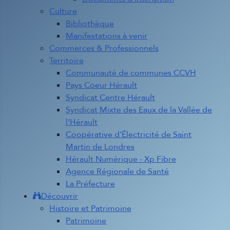
Culture
Bibliothèque
Manifestations à venir
Commerces & Professionnels
Territoire
Communauté de communes CCVH
Pays Coeur Hérault
Syndicat Centre Hérault
Syndicat Mixte des Eaux de la Vallée de
l'Hérault
Coopérative d'Électricité de Saint
Martin de Londres
Hérault Numérique - Xp Fibre
Agence Régionale de Santé
La Préfecture
Découvrir
Histoire et Patrimoine
Patrimoine