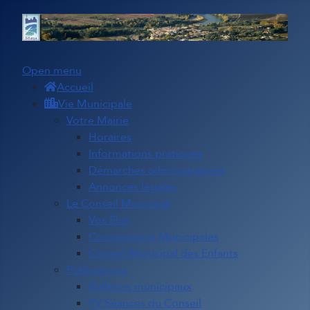
Open menu
Accueil
Vie Municipale
Votre Mairie
Horaires
Informations pratiques
Démarches administratives
Annonces légales
Le Conseil Municipal
Vos Élus
Commissions Municipales
Conseil Municipal des Enfants
Publications
Bulletins municipaux
PV Séances du Conseil