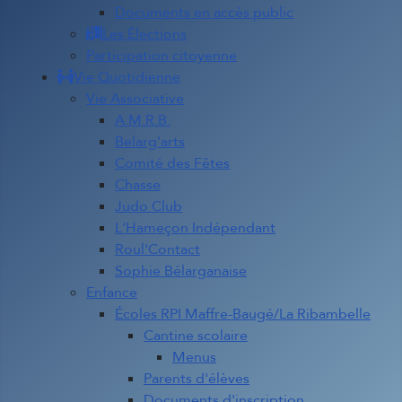
Documents en accès public
Les Élections
Participation citoyenne
Vie Quotidienne
Vie Associative
A.M.R.B.
Belarg'arts
Comité des Fêtes
Chasse
Judo Club
L'Hameçon Indépendant
Roul'Contact
Sophie Bélarganaise
Enfance
Écoles RPI Maffre-Baugé/La Ribambelle
Cantine scolaire
Menus
Parents d'élèves
Documents d'inscription