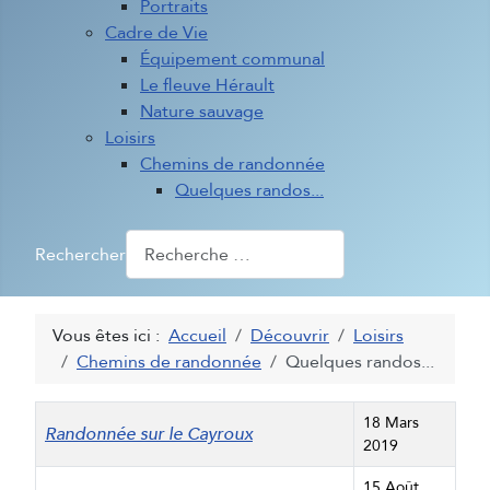
Portraits
Cadre de Vie
Équipement communal
Le fleuve Hérault
Nature sauvage
Loisirs
Chemins de randonnée
Quelques randos...
Rechercher
Vous êtes ici :
Accueil
Découvrir
Loisirs
Chemins de randonnée
Quelques randos...
Titre
Date de création
18 Mars
Randonnée sur le Cayroux
2019
15 Août