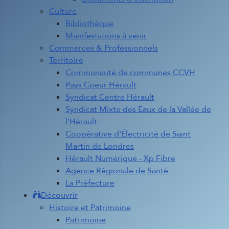
Culture
Bibliothèque
Manifestations à venir
Commerces & Professionnels
Territoire
Communauté de communes CCVH
Pays Coeur Hérault
Syndicat Centre Hérault
Syndicat Mixte des Eaux de la Vallée de
l'Hérault
Coopérative d'Électricité de Saint
Martin de Londres
Hérault Numérique - Xp Fibre
Agence Régionale de Santé
La Préfecture
Découvrir
Histoire et Patrimoine
Patrimoine