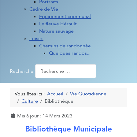
Portraits
Cadre de Vie
Équipement communal
Le fleuve Hérault
Nature sauvage
Loisirs
Chemins de randonnée
Quelques randos...
Rechercher
Vous êtes ici :
Accueil
Vie Quotidienne
Culture
Bibliothèque
Détails
Mis à jour : 14 Mars 2023
Bibliothèque Municipale