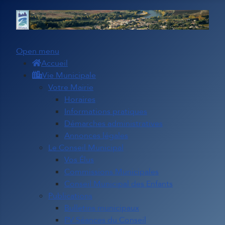
Open menu
Accueil
Vie Municipale
Votre Mairie
Horaires
Informations pratiques
Démarches administratives
Annonces légales
Le Conseil Municipal
Vos Élus
Commissions Municipales
Conseil Municipal des Enfants
Publications
Bulletins municipaux
PV Séances du Conseil