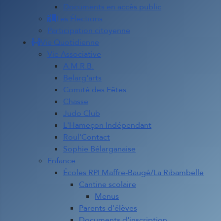
Documents en accès public
Les Élections
Participation citoyenne
Vie Quotidienne
Vie Associative
A.M.R.B.
Belarg'arts
Comité des Fêtes
Chasse
Judo Club
L'Hameçon Indépendant
Roul'Contact
Sophie Bélarganaise
Enfance
Écoles RPI Maffre-Baugé/La Ribambelle
Cantine scolaire
Menus
Parents d'élèves
Documents d'inscription