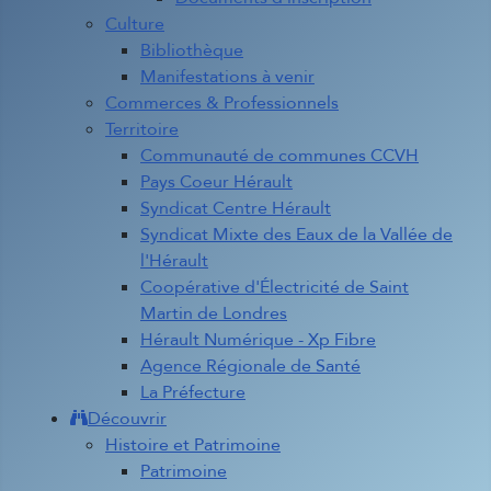
Culture
Bibliothèque
Manifestations à venir
Commerces & Professionnels
Territoire
Communauté de communes CCVH
Pays Coeur Hérault
Syndicat Centre Hérault
Syndicat Mixte des Eaux de la Vallée de
l'Hérault
Coopérative d'Électricité de Saint
Martin de Londres
Hérault Numérique - Xp Fibre
Agence Régionale de Santé
La Préfecture
Découvrir
Histoire et Patrimoine
Patrimoine