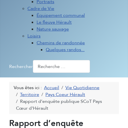
Portraits
Cadre de Vie
Équipement communal
Le fleuve Hérault
Nature sauvage
Loisirs
Chemins de randonnée
Quelques randos...
Rechercher
Vous êtes ici :
Accueil
Vie Quotidienne
Territoire
Pays Coeur Hérault
Rapport d’enquête publique SCoT Pays
Cœur d'Hérault
Rapport d’enquête