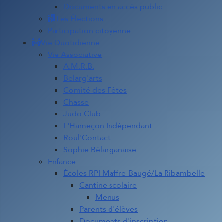
Documents en accès public
Les Élections
Participation citoyenne
Vie Quotidienne
Vie Associative
A.M.R.B.
Belarg'arts
Comité des Fêtes
Chasse
Judo Club
L'Hameçon Indépendant
Roul'Contact
Sophie Bélarganaise
Enfance
Écoles RPI Maffre-Baugé/La Ribambelle
Cantine scolaire
Menus
Parents d'élèves
Documents d'inscription