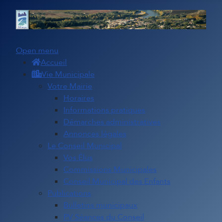
Open menu
Accueil
Vie Municipale
Votre Mairie
Horaires
Informations pratiques
Démarches administratives
Annonces légales
Le Conseil Municipal
Vos Élus
Commissions Municipales
Conseil Municipal des Enfants
Publications
Bulletins municipaux
PV Séances du Conseil