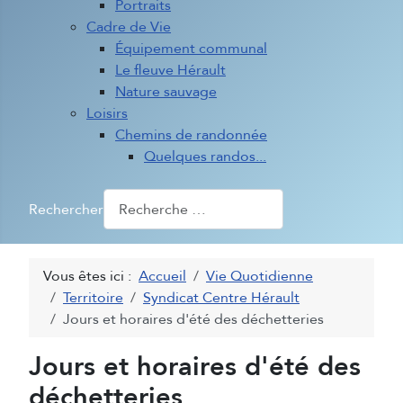
Portraits
Cadre de Vie
Équipement communal
Le fleuve Hérault
Nature sauvage
Loisirs
Chemins de randonnée
Quelques randos...
Rechercher
Vous êtes ici :
Accueil
Vie Quotidienne
Territoire
Syndicat Centre Hérault
Jours et horaires d'été des déchetteries
Jours et horaires d'été des
déchetteries