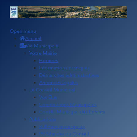
Open menu
Accueil
Vie Municipale
Votre Mairie
Horaires
Informations pratiques
Démarches administratives
Annonces légales
Le Conseil Municipal
Vos Élus
Commissions Municipales
Conseil Municipal des Enfants
Publications
Bulletins municipaux
PV Séances du Conseil