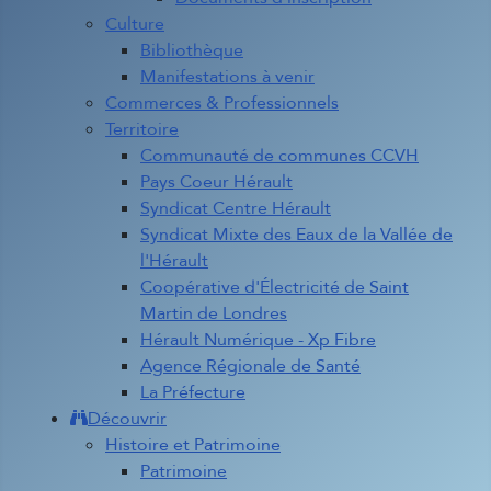
Culture
Bibliothèque
Manifestations à venir
Commerces & Professionnels
Territoire
Communauté de communes CCVH
Pays Coeur Hérault
Syndicat Centre Hérault
Syndicat Mixte des Eaux de la Vallée de
l'Hérault
Coopérative d'Électricité de Saint
Martin de Londres
Hérault Numérique - Xp Fibre
Agence Régionale de Santé
La Préfecture
Découvrir
Histoire et Patrimoine
Patrimoine