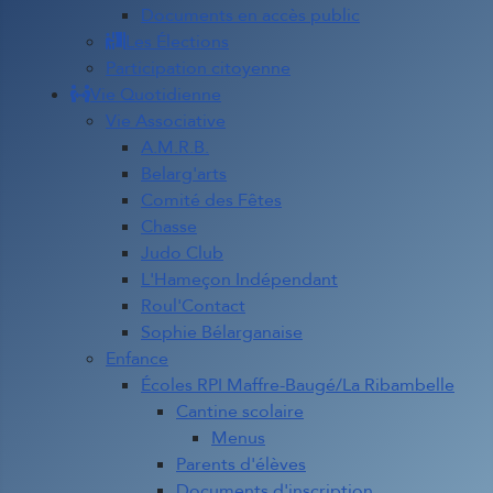
Documents en accès public
Les Élections
Participation citoyenne
Vie Quotidienne
Vie Associative
A.M.R.B.
Belarg'arts
Comité des Fêtes
Chasse
Judo Club
L'Hameçon Indépendant
Roul'Contact
Sophie Bélarganaise
Enfance
Écoles RPI Maffre-Baugé/La Ribambelle
Cantine scolaire
Menus
Parents d'élèves
Documents d'inscription