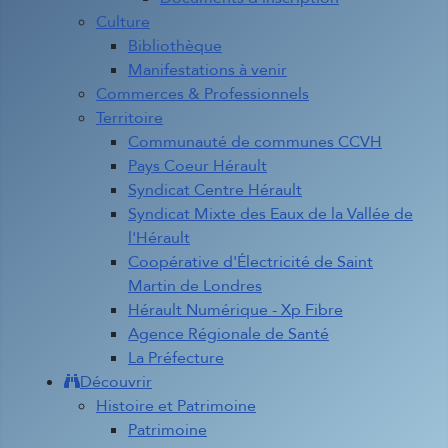
Culture
Bibliothèque
Manifestations à venir
Commerces & Professionnels
Territoire
Communauté de communes CCVH
Pays Coeur Hérault
Syndicat Centre Hérault
Syndicat Mixte des Eaux de la Vallée de
l'Hérault
Coopérative d'Électricité de Saint
Martin de Londres
Hérault Numérique - Xp Fibre
Agence Régionale de Santé
La Préfecture
Découvrir
Histoire et Patrimoine
Patrimoine