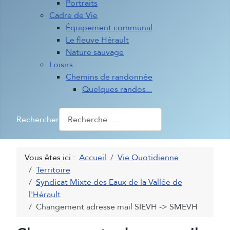
Portraits
Cadre de Vie
Équipement communal
Le fleuve Hérault
Nature sauvage
Loisirs
Chemins de randonnée
Quelques randos...
Rechercher
Vous êtes ici :
Accueil
Vie Quotidienne
Territoire
Syndicat Mixte des Eaux de la Vallée de
l'Hérault
Changement adresse mail SIEVH -> SMEVH