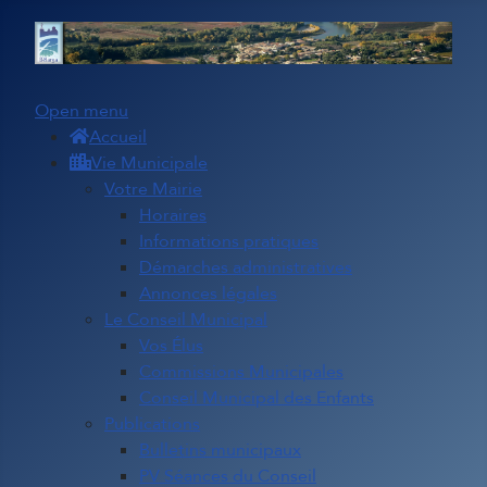
Open menu
Accueil
Vie Municipale
Votre Mairie
Horaires
Informations pratiques
Démarches administratives
Annonces légales
Le Conseil Municipal
Vos Élus
Commissions Municipales
Conseil Municipal des Enfants
Publications
Bulletins municipaux
PV Séances du Conseil