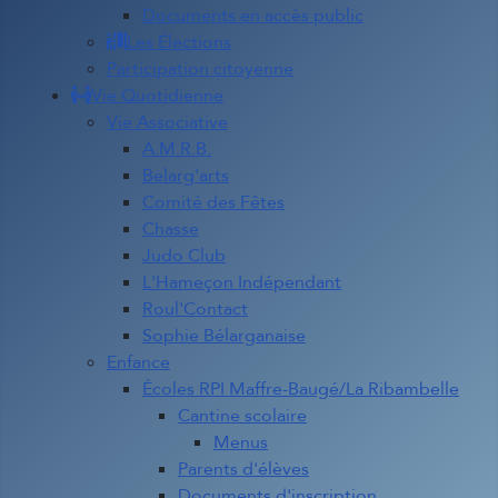
Documents en accès public
Les Élections
Participation citoyenne
Vie Quotidienne
Vie Associative
A.M.R.B.
Belarg'arts
Comité des Fêtes
Chasse
Judo Club
L'Hameçon Indépendant
Roul'Contact
Sophie Bélarganaise
Enfance
Écoles RPI Maffre-Baugé/La Ribambelle
Cantine scolaire
Menus
Parents d'élèves
Documents d'inscription