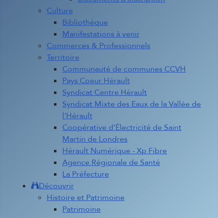
Culture
Bibliothèque
Manifestations à venir
Commerces & Professionnels
Territoire
Communauté de communes CCVH
Pays Coeur Hérault
Syndicat Centre Hérault
Syndicat Mixte des Eaux de la Vallée de
l'Hérault
Coopérative d'Électricité de Saint
Martin de Londres
Hérault Numérique - Xp Fibre
Agence Régionale de Santé
La Préfecture
Découvrir
Histoire et Patrimoine
Patrimoine