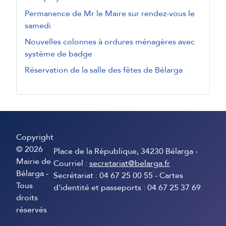
Permanence de Mr le Maire sur rendez-vous le
samedi
Nouvelles colonnes à ordures ménagères avec
système de badge
Réservation de la salle des fêtes de Bélarga
Copyright
© 2026
Place de la République, 34230 Bélarga -
Mairie de
Courriel :
secretariat@belarga.fr
Bélarga -
Secrétariat : 04 67 25 00 55 - Cartes
Tous
d'identité et passeports : 04 67 25 37 69
droits
réservés