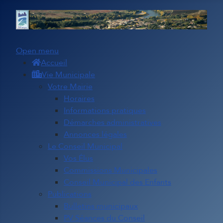
Open menu
Accueil
Vie Municipale
Votre Mairie
Horaires
Informations pratiques
Démarches administratives
Annonces légales
Le Conseil Municipal
Vos Élus
Commissions Municipales
Conseil Municipal des Enfants
Publications
Bulletins municipaux
PV Séances du Conseil