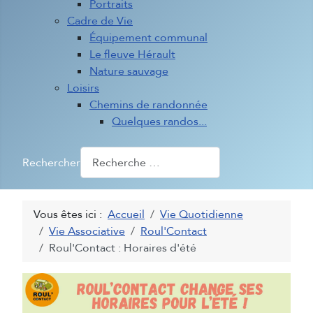
Portraits
Cadre de Vie
Équipement communal
Le fleuve Hérault
Nature sauvage
Loisirs
Chemins de randonnée
Quelques randos...
Rechercher
Vous êtes ici :
Accueil
Vie Quotidienne
Vie Associative
Roul'Contact
Roul'Contact : Horaires d'été