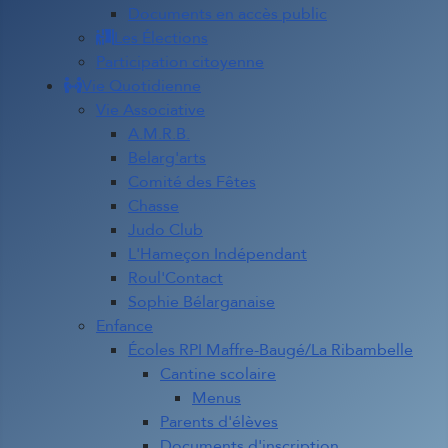
Documents en accès public
Les Élections
Participation citoyenne
Vie Quotidienne
Vie Associative
A.M.R.B.
Belarg'arts
Comité des Fêtes
Chasse
Judo Club
L'Hameçon Indépendant
Roul'Contact
Sophie Bélarganaise
Enfance
Écoles RPI Maffre-Baugé/La Ribambelle
Cantine scolaire
Menus
Parents d'élèves
Documents d'inscription